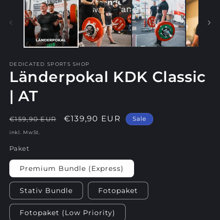
in
M
ö
DEDICATED SPORTS SHOP
Länderpokal KDK Classic
| AT
Normaler
Verkaufspreis
€139,90 EUR
€159,90 EUR
Sale
Preis
inkl. MwSt.
Paket
Premium Bundle (Express)
Stativ Bundle
Fotopaket
Fotopaket (Low Priority)