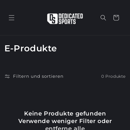
Direkt
zum
Inhalt
Warenkorb
K
E-Produkte
a
t
Filtern und sortieren
0 Produkte
e
g
o
Keine Produkte gefunden
r
Verwende weniger Filter oder
i
entferne alle