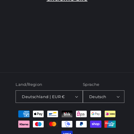
e
:
Land/Region
Sprache
Deutschland | EUR €
Deutsch
Zahlungsmethoden