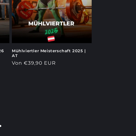
26
Mühlviertler Meisterschaft 2025 |
AT
Normaler
Von €39,90 EUR
Preis
.