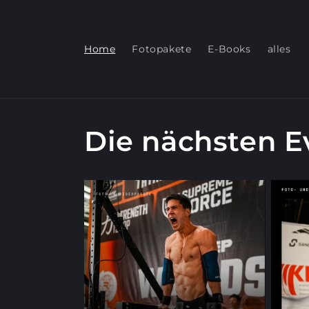
Direkt
zum
Inhalt
Home
Fotopakete
E-Books
alles
Die nächsten E