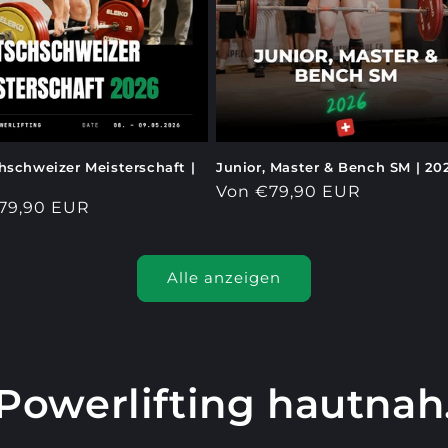
schweizer Meisterschaft |
Junior, Master & Bench SM | 20
Normaler
Von €79,90 EUR
ler
79,90 EUR
Preis
Alle anzeigen
Powerlifting hautnah