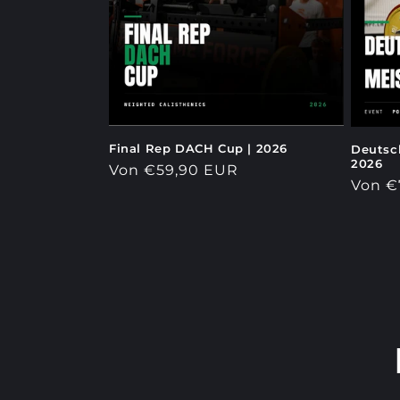
Final Rep DACH Cup | 2026
Deutsch
2026
Normaler
Von €59,90 EUR
Norma
Von €
Preis
Preis