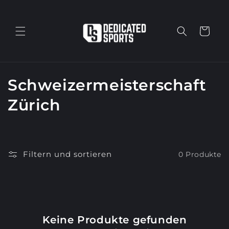
Direkt
zum
Inhalt
Warenkorb
K
Schweizermeisterschaft
a
Zürich
t
e
Filtern und sortieren
0 Produkte
g
o
r
Keine Produkte gefunden
i