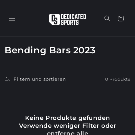
Direkt
zum
Inhalt
Warenkorb
K
Bending Bars 2023
a
t
Filtern und sortieren
0 Produkte
e
g
o
Keine Produkte gefunden
r
Verwende weniger Filter oder
i
entferne alle