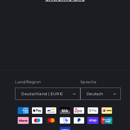
e
:
Land/Region
Sprache
Deutschland | EUR €
Deutsch
Zahlungsmethoden