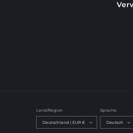
o
Ver
r
i
e
:
Land/Region
Sprache
Deutschland | EUR €
Deutsch