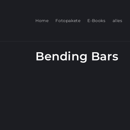
Direkt
zum
Inhalt
Home
Fotopakete
E-Books
alles
K
Bending Bars
a
t
e
g