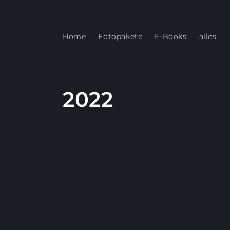
Direkt
zum
Inhalt
Home
Fotopakete
E-Books
alles
K
2022
a
t
e
g