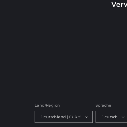
o
Ver
r
i
e
:
Land/Region
Sprache
Deutschland | EUR €
Deutsch