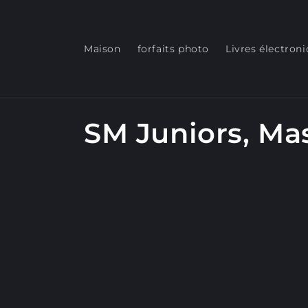
et
passer
au
contenu
Maison
forfaits photo
Livres électron
C
SM Juniors, Ma
o
l
l
e