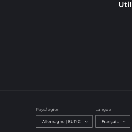
c
Uti
t
i
o
n
:
Pays/région
Langue
Allemagne | EUR €
Français