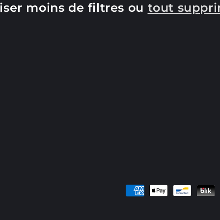
liser moins de filtres ou
tout suppr
Moyens
de
paiement