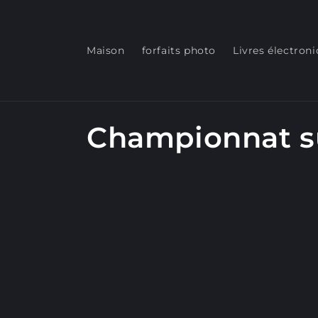
et
passer
au
contenu
Maison
forfaits photo
Livres électron
C
Championnat su
o
l
l
e