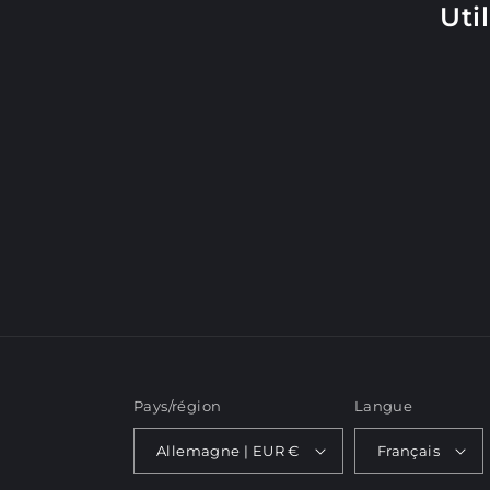
c
Uti
t
i
o
n
:
Pays/région
Langue
Allemagne | EUR €
Français